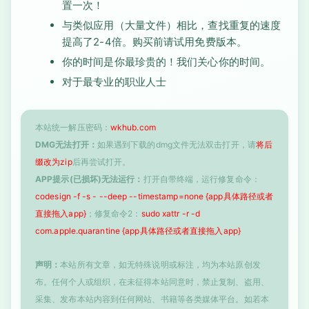
置一次！
与类似应用（大量文件）相比，查找重复的速度
提高了2-4倍。购买前请试用免费版本。
你的时间是你最珍贵的！我们关心你的时间。
对于最专业的职业人士
本站统一解压密码：
wkhub.com
DMG无法打开：
如果遇到下载的dmg文件无法双击打开，请
将后
缀改为zip
后再尝试打开。
APP提示(已损坏)无法运行：
打开自带终端，运行修复命令：
codesign -f -s - --deep --timestamp=none {app具体路径或者
直接拖入app}
；修复命令2：
sudo xattr -r -d
com.apple.quarantine {app具体路径或者直接拖入app}
声明：
本站所有文章，如无特殊说明或标注，均为本站原创发
布。任何个人或组织，在未征得本站同意时，禁止复制、盗用、
采集、发布本站内容到任何网站、书籍等各类媒体平台。如若本