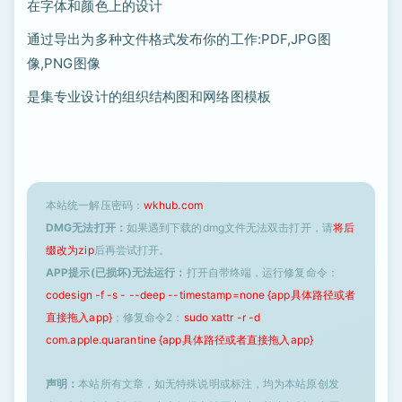
在字体和颜色上的设计
通过导出为多种文件格式发布你的工作:PDF,JPG图
像,PNG图像
是集专业设计的组织结构图和网络图模板
本站统一解压密码：
wkhub.com
DMG无法打开：
如果遇到下载的dmg文件无法双击打开，请
将后
缀改为zip
后再尝试打开。
APP提示(已损坏)无法运行：
打开自带终端，运行修复命令：
codesign -f -s - --deep --timestamp=none {app具体路径或者
直接拖入app}
；修复命令2：
sudo xattr -r -d
com.apple.quarantine {app具体路径或者直接拖入app}
声明：
本站所有文章，如无特殊说明或标注，均为本站原创发