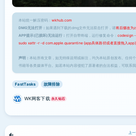
本站统一解压密码：
wkhub.com
DMG无法打开：
如果遇到下载的dmg文件无法双击打开，请
将后缀改为z
APP提示(已损坏)无法运行：
打开自带终端，运行修复命令：
codesign
sudo xattr -r -d com.apple.quarantine {app具体路径或者直接拖入app}
声明：
本站所有文章，如无特殊说明或标注，均为本站原创发布。任何
书籍等各类媒体平台。如若本站内容侵犯了原著者的合法权益，可联系
FastTasks
故障排除
WK网客下载
永久钻石
上一