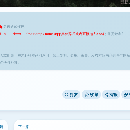
ip
后再尝试打开。
 -f -s - --deep --timestamp=none {app具体路径或者直接拖入app}
；修复命令2：
个人或组织，在未征得本站同意时，禁止复制、盗用、采集、发布本站内容到任何网站
我们进行处理。
打赏
收藏
海报
篇
下一篇