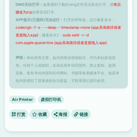
DMG无法打开：
如果遇到下载的dmg文件无法双击打开，请
将后
缀改为zip
后再尝试打开。
APP提示(已损坏)无法运行：
打开自带终端，运行修复命令：
codesign -f -s - --deep --timestamp=none {app具体路径或者
直接拖入app}
；修复命令2：
sudo xattr -r -d
com.apple.quarantine {app具体路径或者直接拖入app}
声明：
本站所有文章，如无特殊说明或标注，均为本站原创发
布。任何个人或组织，在未征得本站同意时，禁止复制、盗用、
采集、发布本站内容到任何网站、书籍等各类媒体平台。如若本
站内容侵犯了原著者的合法权益，可联系我们进行处理。
Air Printer
虚拟打印机
打赏
收藏
海报
链接