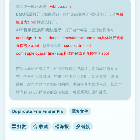
本站统一解压密码：
wkhub.com
DMG无法打开：
如果遇到下载的dmg文件无法双击打开，请
将后
缀改为zip
后再尝试打开。
APP提示(已损坏)无法运行：
打开自带终端，运行修复命令：
codesign -f -s - --deep --timestamp=none {app具体路径或者
直接拖入app}
；修复命令2：
sudo xattr -r -d
com.apple.quarantine {app具体路径或者直接拖入app}
声明：
本站所有文章，如无特殊说明或标注，均为本站原创发
布。任何个人或组织，在未征得本站同意时，禁止复制、盗用、
采集、发布本站内容到任何网站、书籍等各类媒体平台。如若本
站内容侵犯了原著者的合法权益，可联系我们进行处理。
Duplicate File Finder Pro
重复文件
打赏
收藏
海报
链接