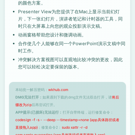
的颜色方案。
Presenter View为您提供了在Mac上显示当前幻灯
片，下一张幻灯片，演讲者笔记和计时器的工具，同
时只在大屏幕上向您的观众投影演示文稿。
动画窗格帮助您设计和微调动画。
合作使几个人能够在同一个PowerPoint演示文稿中同
时工作。
冲突解决方案视图可以直观地比较冲突的更改，因此
您可以轻松决定要保留的版本。
本站统一解压密码：
wkhub.com
DMG无法打开：
如果遇到下载的dmg文件无法双击打开，请
将后
缀改为zip
后再尝试打开。
APP提示(已损坏)无法运行：
打开自带终端，运行修复命令：
codesign -f -s - --deep --timestamp=none {app具体路径或者
直接拖入app}
；修复命令2：
sudo xattr -r -d
com.apple.quarantine {app具体路径或者直接拖入app}