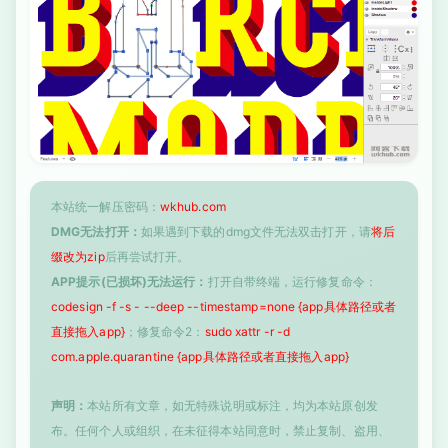
本站统一解压密码：
wkhub.com
DMG无法打开：
如果遇到下载的dmg文件无法双击打开，请
将后
缀改为zip
后再尝试打开。
APP提示(已损坏)无法运行：
打开自带终端，运行修复命令：
codesign -f -s - --deep --timestamp=none {app具体路径或者
直接拖入app}
；修复命令2：
sudo xattr -r -d
com.apple.quarantine {app具体路径或者直接拖入app}
声明：
本站所有文章，如无特殊说明或标注，均为本站原创发
布。任何个人或组织，在未征得本站同意时，禁止复制、盗用、