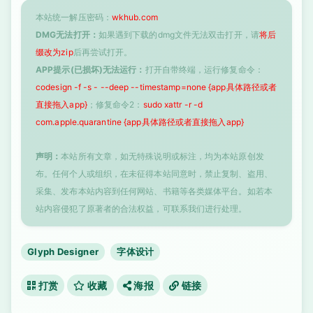
本站统一解压密码：
wkhub.com
DMG无法打开：
如果遇到下载的dmg文件无法双击打开，请
将后
缀改为zip
后再尝试打开。
APP提示(已损坏)无法运行：
打开自带终端，运行修复命令：
codesign -f -s - --deep --timestamp=none {app具体路径或者
直接拖入app}
；修复命令2：
sudo xattr -r -d
com.apple.quarantine {app具体路径或者直接拖入app}
声明：
本站所有文章，如无特殊说明或标注，均为本站原创发
布。任何个人或组织，在未征得本站同意时，禁止复制、盗用、
采集、发布本站内容到任何网站、书籍等各类媒体平台。如若本
站内容侵犯了原著者的合法权益，可联系我们进行处理。
Glyph Designer
字体设计
打赏
收藏
海报
链接