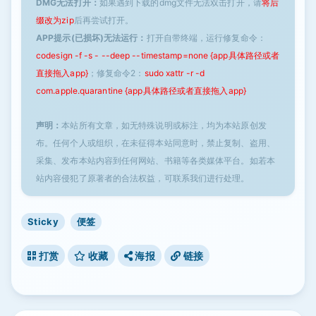
DMG无法打开：
如果遇到下载的dmg文件无法双击打开，请
将后
缀改为zip
后再尝试打开。
APP提示(已损坏)无法运行：
打开自带终端，运行修复命令：
codesign -f -s - --deep --timestamp=none {app具体路径或者
直接拖入app}
；修复命令2：
sudo xattr -r -d
com.apple.quarantine {app具体路径或者直接拖入app}
声明：
本站所有文章，如无特殊说明或标注，均为本站原创发
布。任何个人或组织，在未征得本站同意时，禁止复制、盗用、
采集、发布本站内容到任何网站、书籍等各类媒体平台。如若本
站内容侵犯了原著者的合法权益，可联系我们进行处理。
Sticky
便签
打赏
收藏
海报
链接