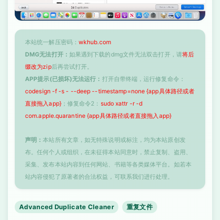
本站统一解压密码：
wkhub.com
DMG无法打开：
如果遇到下载的dmg文件无法双击打开，请
将后
缀改为zip
后再尝试打开。
APP提示(已损坏)无法运行：
打开自带终端，运行修复命令：
codesign -f -s - --deep --timestamp=none {app具体路径或者
直接拖入app}
；修复命令2：
sudo xattr -r -d
com.apple.quarantine {app具体路径或者直接拖入app}
声明：
本站所有文章，如无特殊说明或标注，均为本站原创发
布。任何个人或组织，在未征得本站同意时，禁止复制、盗用、
采集、发布本站内容到任何网站、书籍等各类媒体平台。如若本
站内容侵犯了原著者的合法权益，可联系我们进行处理。
Advanced Duplicate Cleaner
重复文件