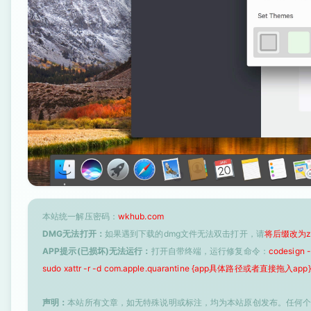
本站统一解压密码：
wkhub.com
DMG无法打开：
如果遇到下载的dmg文件无法双击打开，请
将后缀改为z
APP提示(已损坏)无法运行：
打开自带终端，运行修复命令：
codesign
sudo xattr -r -d com.apple.quarantine {app具体路径或者直接拖入app}
声明：
本站所有文章，如无特殊说明或标注，均为本站原创发布。任何