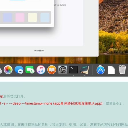
ip
后再尝试打开。
 -f -s - --deep --timestamp=none {app具体路径或者直接拖入app}
；修复命令2：
个人或组织，在未征得本站同意时，禁止复制、盗用、采集、发布本站内容到任何网站