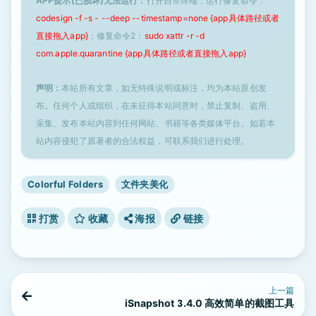
APP提示(已损坏)无法运行：
打开自带终端，运行修复命令：
codesign -f -s - --deep --timestamp=none {app具体路径或者
直接拖入app}
；修复命令2：
sudo xattr -r -d
com.apple.quarantine {app具体路径或者直接拖入app}
声明：
本站所有文章，如无特殊说明或标注，均为本站原创发
布。任何个人或组织，在未征得本站同意时，禁止复制、盗用、
采集、发布本站内容到任何网站、书籍等各类媒体平台。如若本
站内容侵犯了原著者的合法权益，可联系我们进行处理。
Colorful Folders
文件夹美化
打赏
收藏
海报
链接
上一篇
iSnapshot 3.4.0 高效简单的截图工具