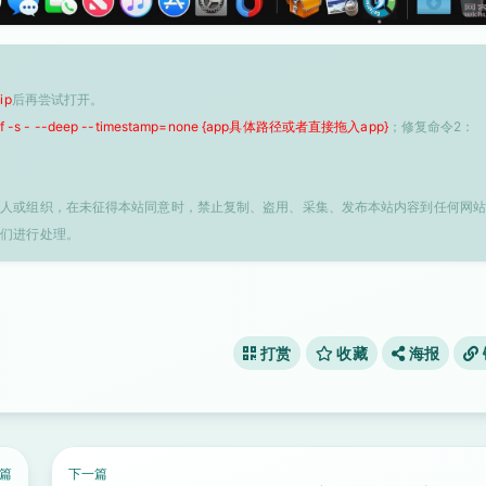
ip
后再尝试打开。
 -f -s - --deep --timestamp=none {app具体路径或者直接拖入app}
；修复命令2：
个人或组织，在未征得本站同意时，禁止复制、盗用、采集、发布本站内容到任何网站
我们进行处理。
打赏
收藏
海报
篇
下一篇