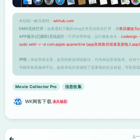
本站统一解压密码：
wkhub.com
DMG无法打开：
如果遇到下载的dmg文件无法双击打开，请
将后缀改为z
APP提示(已损坏)无法运行：
打开自带终端，运行修复命令：
codesign
sudo xattr -r -d com.apple.quarantine {app具体路径或者直接拖入app}
声明：
本站所有文章，如无特殊说明或标注，均为本站原创发布。任何
书籍等各类媒体平台。如若本站内容侵犯了原著者的合法权益，可联系
Movie Collector Pro
信息收集
WK网客下载
永久钻石
上一