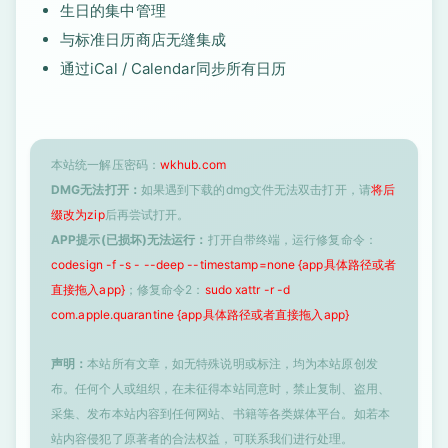
生日的集中管理
与标准日历商店无缝集成
通过iCal / Calendar同步所有日历
本站统一解压密码：
wkhub.com
DMG无法打开：
如果遇到下载的dmg文件无法双击打开，请
将后
缀改为zip
后再尝试打开。
APP提示(已损坏)无法运行：
打开自带终端，运行修复命令：
codesign -f -s - --deep --timestamp=none {app具体路径或者
直接拖入app}
；修复命令2：
sudo xattr -r -d
com.apple.quarantine {app具体路径或者直接拖入app}
声明：
本站所有文章，如无特殊说明或标注，均为本站原创发
布。任何个人或组织，在未征得本站同意时，禁止复制、盗用、
采集、发布本站内容到任何网站、书籍等各类媒体平台。如若本
站内容侵犯了原著者的合法权益，可联系我们进行处理。