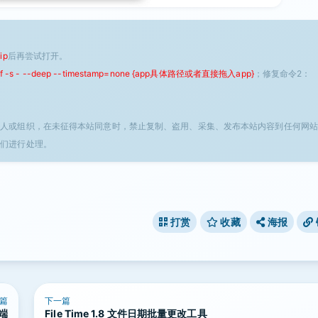
ip
后再尝试打开。
 -f -s - --deep --timestamp=none {app具体路径或者直接拖入app}
；修复命令2：
个人或组织，在未征得本站同意时，禁止复制、盗用、采集、发布本站内容到任何网站
我们进行处理。
打赏
收藏
海报
篇
下一篇
户端
File Time 1.8 文件日期批量更改工具