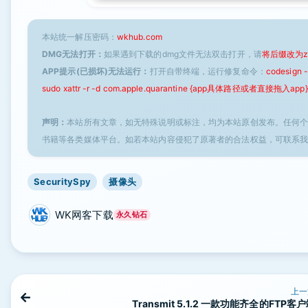
本站统一解压密码：
wkhub.com
DMG无法打开：
如果遇到下载的dmg文件无法双击打开，请
将后缀改为z
APP提示(已损坏)无法运行：
打开自带终端，运行修复命令：
codesign
sudo xattr -r -d com.apple.quarantine {app具体路径或者直接拖入app}
声明：
本站所有文章，如无特殊说明或标注，均为本站原创发布。任何
书籍等各类媒体平台。如若本站内容侵犯了原著者的合法权益，可联系
SecuritySpy
摄像头
WK网客下载
永久钻石
上一
Transmit 5.1.2 一款功能齐全的FTP客