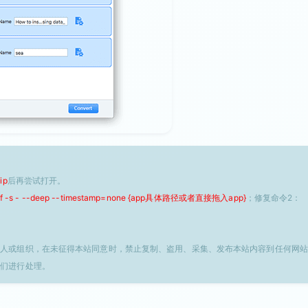
ip
后再尝试打开。
 -f -s - --deep --timestamp=none {app具体路径或者直接拖入app}
；修复命令2：
个人或组织，在未征得本站同意时，禁止复制、盗用、采集、发布本站内容到任何网站
我们进行处理。