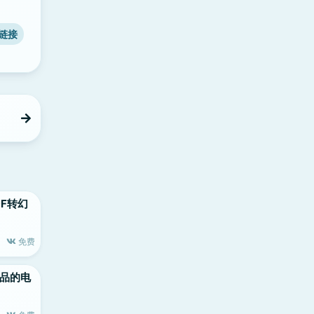
链接
 PDF转幻
免费
le出品的电