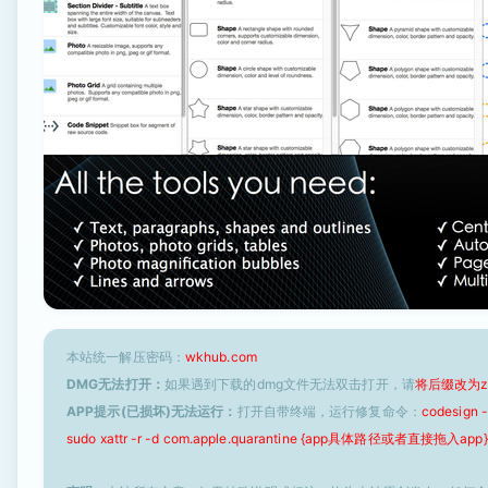
本站统一解压密码：
wkhub.com
DMG无法打开：
如果遇到下载的dmg文件无法双击打开，请
将后缀改为z
APP提示(已损坏)无法运行：
打开自带终端，运行修复命令：
codesign
sudo xattr -r -d com.apple.quarantine {app具体路径或者直接拖入app}