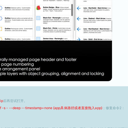
ip
后再尝试打开。
 -f -s - --deep --timestamp=none {app具体路径或者直接拖入app}
；修复命令2：