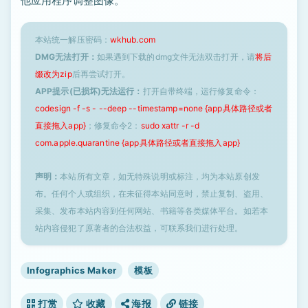
他应用程序调整图像。
本站统一解压密码：
wkhub.com
DMG无法打开：
如果遇到下载的dmg文件无法双击打开，请
将后
缀改为zip
后再尝试打开。
APP提示(已损坏)无法运行：
打开自带终端，运行修复命令：
codesign -f -s - --deep --timestamp=none {app具体路径或者
直接拖入app}
；修复命令2：
sudo xattr -r -d
com.apple.quarantine {app具体路径或者直接拖入app}
声明：
本站所有文章，如无特殊说明或标注，均为本站原创发
布。任何个人或组织，在未征得本站同意时，禁止复制、盗用、
采集、发布本站内容到任何网站、书籍等各类媒体平台。如若本
站内容侵犯了原著者的合法权益，可联系我们进行处理。
Infographics Maker
模板
打赏
收藏
海报
链接