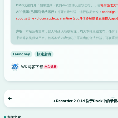
DMG无法打开：
如果遇到下载的dmg文件无法双击打开，请
将后缀改为z
APP提示(已损坏)无法运行：
打开自带终端，运行修复命令：
codesign
sudo xattr -r -d com.apple.quarantine {app具体路径或者直接拖入app}
声明：
本站所有文章，如无特殊说明或标注，均为本站原创发布。任何
书籍等各类媒体平台。如若本站内容侵犯了原著者的合法权益，可联系
Launchey
快速启动
WK网客下载
永久钻石
上一
+Recorder 2.0.1d 位于Dock中的录
相关文章