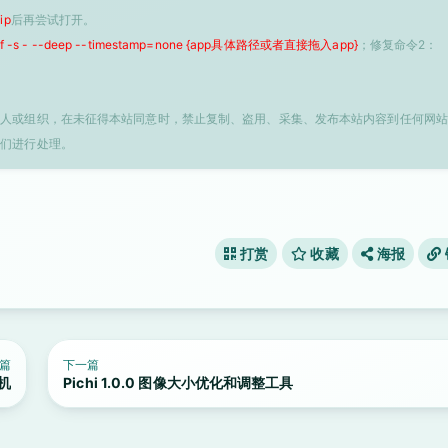
ip
后再尝试打开。
 -f -s - --deep --timestamp=none {app具体路径或者直接拖入app}
；修复命令2：
个人或组织，在未征得本站同意时，禁止复制、盗用、采集、发布本站内容到任何网站
我们进行处理。
打赏
收藏
海报
篇
下一篇
音机
Pichi 1.0.0 图像大小优化和调整工具