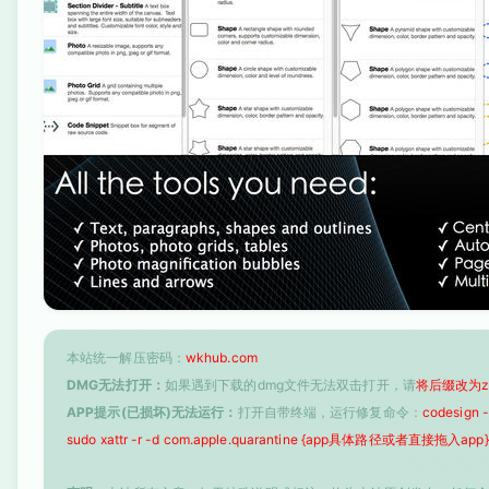
本站统一解压密码：
wkhub.com
DMG无法打开：
如果遇到下载的dmg文件无法双击打开，请
将后缀改为z
APP提示(已损坏)无法运行：
打开自带终端，运行修复命令：
codesign
sudo xattr -r -d com.apple.quarantine {app具体路径或者直接拖入app}