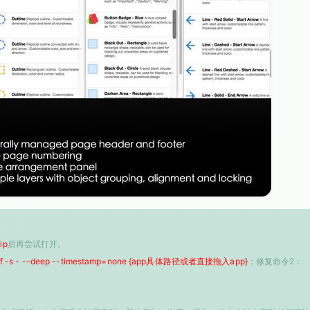
ip
后再尝试打开。
 -f -s - --deep --timestamp=none {app具体路径或者直接拖入app}
；修复命令2：