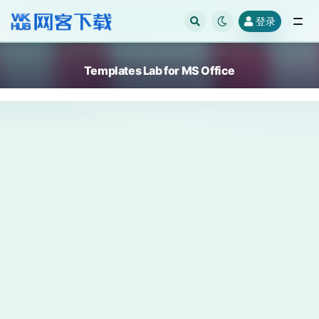
登录
全部
Templates Lab for MS Office