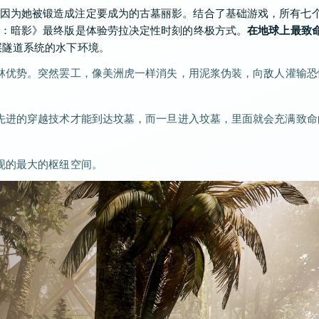
因为她被锻造成注定要成为的古墓丽影。结合了基础游戏，所有七
影：暗影》最终版是体验劳拉决定性时刻的终极方式。
在地球上最致
层隧道系统的水下环境。
林优势。突然罢工，像美洲虎一样消失，用泥浆伪装，向敌人灌输恐
先进的穿越技术才能到达坟墓，而一旦进入坟墓，里面就会充满致命
现的最大的枢纽空间。