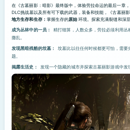
在《古墓丽影：暗影》最终版中，体验劳拉命运的最后一章，
DLC挑战墓以及所有可下载的武器，装备和技能，《古墓丽
地方生存和生存：
掌握生存的
原始
环境。探索充满裂缝和深
成为丛林中的一员：
精打细算，人数众多，劳拉必须利用丛
撒乱。
发现黑暗残酷的坟墓：
坟墓比以往任何时候都更可怕，需要
题。
揭露生活史：
发现一个隐藏的城市并探索古墓丽影游戏中发