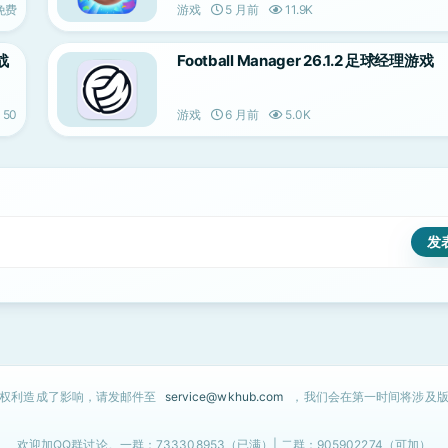
免费
游戏
5 月前
11.9K
卫战
Football Manager 26.1.2 足球经理游戏
50
游戏
6 月前
5.0K
的权利造成了影响，请发邮件至
service@wkhub.com
，我们会在第一时间将涉及版
欢迎加QQ群讨论。一群：733308953（已满）| 二群：905902274（可加）