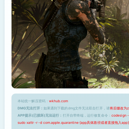
本站统一解压密码：
wkhub.com
DMG无法打开：
如果遇到下载的dmg文件无法双击打开，请
将后缀改为z
APP提示(已损坏)无法运行：
打开自带终端，运行修复命令：
codesign
sudo xattr -r -d com.apple.quarantine {app具体路径或者直接拖入app}