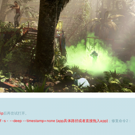
ip
后再尝试打开。
 -f -s - --deep --timestamp=none {app具体路径或者直接拖入app}
；修复命令2：