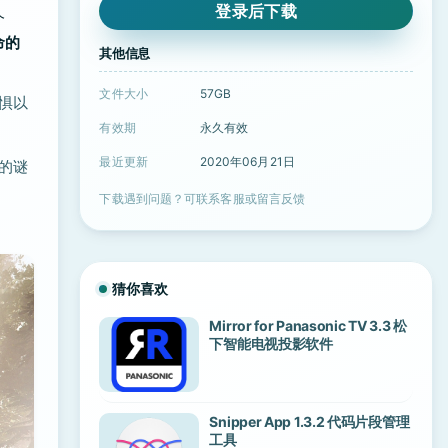
登录后下载
个
命的
其他信息
文件大小
57GB
惧以
有效期
永久有效
最近更新
2020年06月21日
的谜
下载遇到问题？可联系客服或留言反馈
猜你喜欢
Mirror for Panasonic TV 3.3 松
下智能电视投影软件
Snipper App 1.3.2 代码片段管理
工具