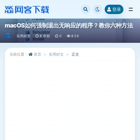
登录
全部
macOS如何强制退出无响应的程序？教你六种方法
实用好文
8 年前
0
8.5K
当前位置：
首页
实用好文
正文