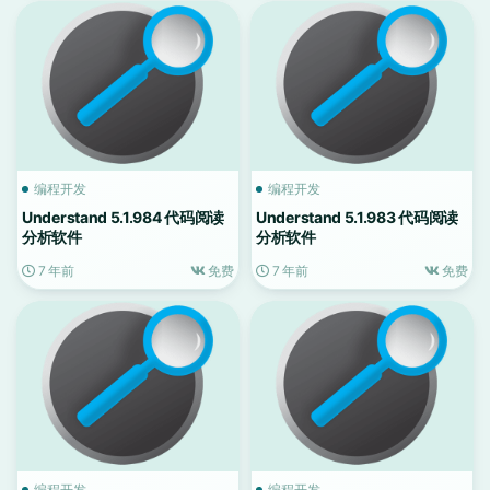
编程开发
编程开发
Understand 5.1.984 代码阅读
Understand 5.1.983 代码阅读
分析软件
分析软件
7 年前
免费
7 年前
免费
编程开发
编程开发