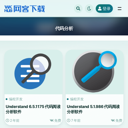
登录
全部
代码分析
编程开发
编程开发
Understand 6.5.1175 代码阅读
Understand 5.1.986 代码阅读
分析软件
分析软件
2 年前
免费
7 年前
免费