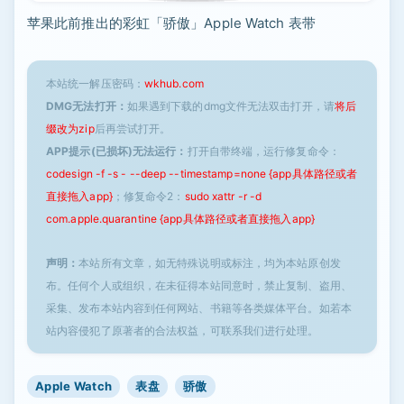
苹果此前推出的彩虹「骄傲」Apple Watch 表带
本站统一解压密码：
wkhub.com
DMG无法打开：
如果遇到下载的dmg文件无法双击打开，请
将后
缀改为zip
后再尝试打开。
APP提示(已损坏)无法运行：
打开自带终端，运行修复命令：
codesign -f -s - --deep --timestamp=none {app具体路径或者
直接拖入app}
；修复命令2：
sudo xattr -r -d
com.apple.quarantine {app具体路径或者直接拖入app}
声明：
本站所有文章，如无特殊说明或标注，均为本站原创发
布。任何个人或组织，在未征得本站同意时，禁止复制、盗用、
采集、发布本站内容到任何网站、书籍等各类媒体平台。如若本
站内容侵犯了原著者的合法权益，可联系我们进行处理。
Apple Watch
表盘
骄傲