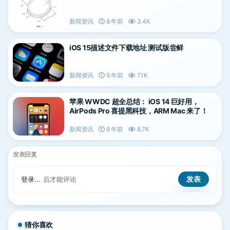
新闻资讯
8 年前
3.4K
iOS 15描述文件下载地址 测试版尝鲜
新闻资讯
5 年前
7.1K
苹果 WWDC 超全总结： iOS 14 巨好用，
AirPods Pro 喜提黑科技，ARM Mac 来了！
新闻资讯
6 年前
8.7K
发表回复
登录...
后才能评论
猜你喜欢