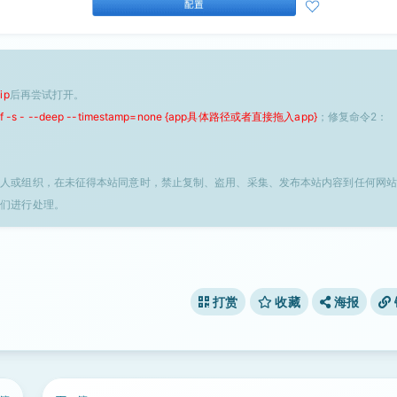
ip
后再尝试打开。
 -f -s - --deep --timestamp=none {app具体路径或者直接拖入app}
；修复命令2：
个人或组织，在未征得本站同意时，禁止复制、盗用、采集、发布本站内容到任何网站
我们进行处理。
打赏
收藏
海报