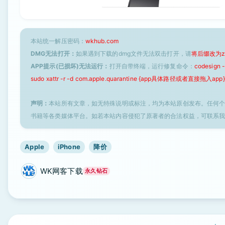
本站统一解压密码：
wkhub.com
DMG无法打开：
如果遇到下载的dmg文件无法双击打开，请
将后缀改为z
APP提示(已损坏)无法运行：
打开自带终端，运行修复命令：
codesign
sudo xattr -r -d com.apple.quarantine {app具体路径或者直接拖入app}
声明：
本站所有文章，如无特殊说明或标注，均为本站原创发布。任何
书籍等各类媒体平台。如若本站内容侵犯了原著者的合法权益，可联系
Apple
iPhone
降价
WK网客下载
永久钻石