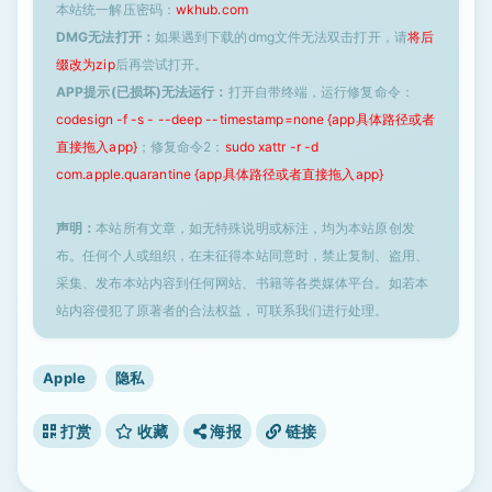
本站统一解压密码：
wkhub.com
DMG无法打开：
如果遇到下载的dmg文件无法双击打开，请
将后
缀改为zip
后再尝试打开。
APP提示(已损坏)无法运行：
打开自带终端，运行修复命令：
codesign -f -s - --deep --timestamp=none {app具体路径或者
直接拖入app}
；修复命令2：
sudo xattr -r -d
com.apple.quarantine {app具体路径或者直接拖入app}
声明：
本站所有文章，如无特殊说明或标注，均为本站原创发
布。任何个人或组织，在未征得本站同意时，禁止复制、盗用、
采集、发布本站内容到任何网站、书籍等各类媒体平台。如若本
站内容侵犯了原著者的合法权益，可联系我们进行处理。
Apple
隐私
打赏
收藏
海报
链接