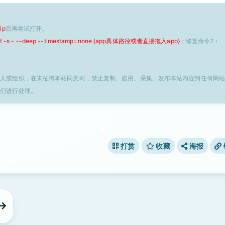
ip
后再尝试打开。
 -f -s - --deep --timestamp=none {app具体路径或者直接拖入app}
；修复命令2：
个人或组织，在未征得本站同意时，禁止复制、盗用、采集、发布本站内容到任何网站
我们进行处理。
打赏
收藏
海报