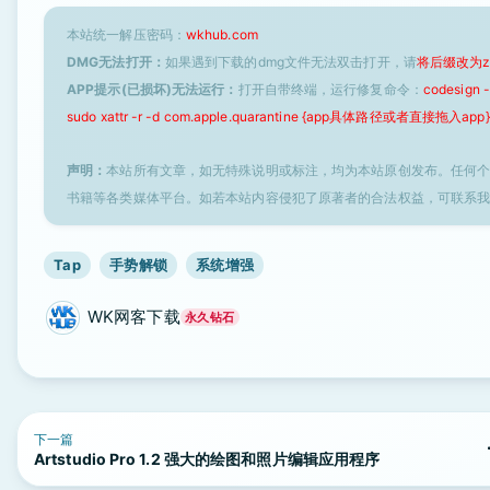
本站统一解压密码：
wkhub.com
DMG无法打开：
如果遇到下载的dmg文件无法双击打开，请
将后缀改为z
APP提示(已损坏)无法运行：
打开自带终端，运行修复命令：
codesign
sudo xattr -r -d com.apple.quarantine {app具体路径或者直接拖入app}
声明：
本站所有文章，如无特殊说明或标注，均为本站原创发布。任何
书籍等各类媒体平台。如若本站内容侵犯了原著者的合法权益，可联系
Tap
手势解锁
系统增强
WK网客下载
永久钻石
下一篇
Artstudio Pro 1.2 强大的绘图和照片编辑应用程序