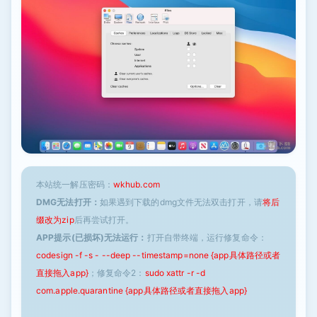
本站统一解压密码：
wkhub.com
DMG无法打开：
如果遇到下载的dmg文件无法双击打开，请
将后
缀改为zip
后再尝试打开。
APP提示(已损坏)无法运行：
打开自带终端，运行修复命令：
codesign -f -s - --deep --timestamp=none {app具体路径或者
直接拖入app}
；修复命令2：
sudo xattr -r -d
com.apple.quarantine {app具体路径或者直接拖入app}