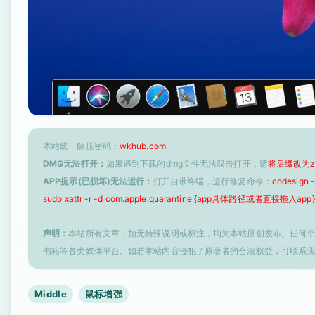
本站统一解压密码：
wkhub.com
DMG无法打开：
如果遇到下载的dmg文件无法双击打开，请
将后缀改为z
APP提示(已损坏)无法运行：
打开自带终端，运行修复命令：
codesign
sudo xattr -r -d com.apple.quarantine {app具体路径或者直接拖入app}
声明：
本站所有文章，如无特殊说明或标注，均为本站原创发布。任何
书籍等各类媒体平台。如若本站内容侵犯了原著者的合法权益，可联系
Middle
鼠标增强