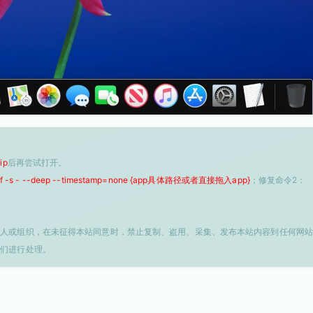
ip
后再尝试打开。
 -f -s - --deep --timestamp=none {app具体路径或者直接拖入app}
；修复命令2：
个人或组织，在未征得本站同意时，禁止复制、盗用、采集、发布本站内容到任何网站
我们进行处理。