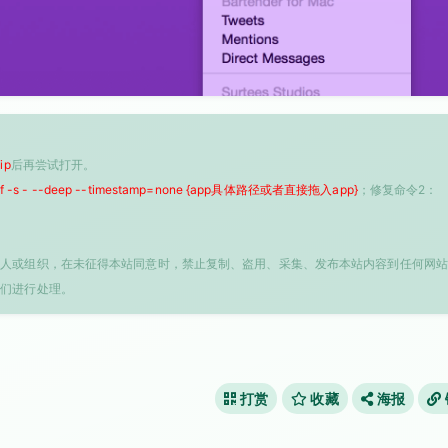
ip
后再尝试打开。
 -f -s - --deep --timestamp=none {app具体路径或者直接拖入app}
；修复命令2：
个人或组织，在未征得本站同意时，禁止复制、盗用、采集、发布本站内容到任何网站
我们进行处理。
打赏
收藏
海报