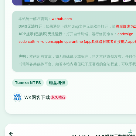
本站统一解压密码：
wkhub.com
DMG无法打开：
如果遇到下载的dmg文件无法双击打开，请
将后缀改为z
APP提示(已损坏)无法运行：
打开自带终端，运行修复命令：
codesign
sudo xattr -r -d com.apple.quarantine {app具体路径或者直接拖入app}
声明：
本站所有文章，如无特殊说明或标注，均为本站原创发布。任何
书籍等各类媒体平台。如若本站内容侵犯了原著者的合法权益，可联系
Tuxera NTFS
磁盘增强
WK网客下载
永久钻石
上一