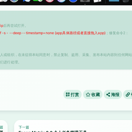
ip
后再尝试打开。
 -f -s - --deep --timestamp=none {app具体路径或者直接拖入app}
；修复命令2：
个人或组织，在未征得本站同意时，禁止复制、盗用、采集、发布本站内容到任何网站
我们进行处理。
打赏
收藏
海报
篇
下一篇