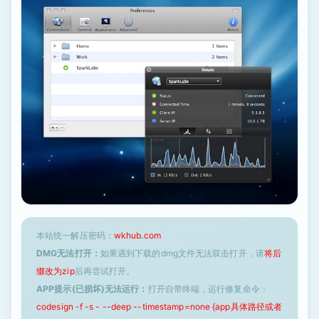
本站统一解压密码：
wkhub.com
DMG无法打开：
如果遇到下载的dmg文件无法双击打开，请
将后
缀改为zip
后再尝试打开。
APP提示(已损坏)无法运行：
打开自带终端，运行修复命令：
codesign -f -s - --deep --timestamp=none {app具体路径或者