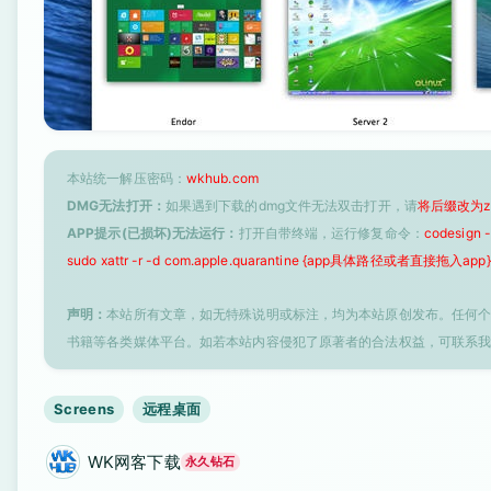
本站统一解压密码：
wkhub.com
DMG无法打开：
如果遇到下载的dmg文件无法双击打开，请
将后缀改为z
APP提示(已损坏)无法运行：
打开自带终端，运行修复命令：
codesign
sudo xattr -r -d com.apple.quarantine {app具体路径或者直接拖入app}
声明：
本站所有文章，如无特殊说明或标注，均为本站原创发布。任何
书籍等各类媒体平台。如若本站内容侵犯了原著者的合法权益，可联系
Screens
远程桌面
WK网客下载
永久钻石