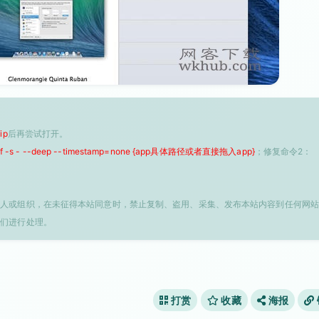
ip
后再尝试打开。
 -f -s - --deep --timestamp=none {app具体路径或者直接拖入app}
；修复命令2：
个人或组织，在未征得本站同意时，禁止复制、盗用、采集、发布本站内容到任何网站
我们进行处理。
打赏
收藏
海报