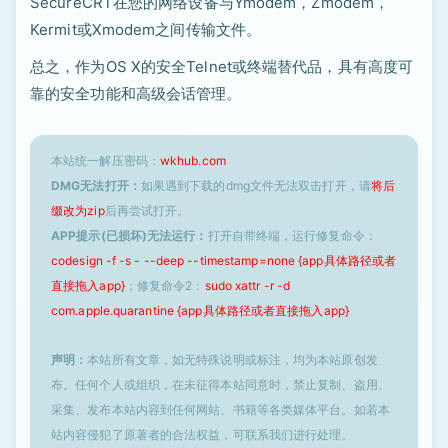
SecureCRT在您的网络设备与Ymodem，Zmodem，
Kermit或Xmodem之间传输文件。
总之，作为OS X的安全Telnet或终端替代品，具有高度可
靠的安全功能和高级会话管理。
本站统一解压密码：
wkhub.com
DMG无法打开：
如果遇到下载的dmg文件无法双击打开，请
将后
缀改为zip
后再尝试打开。
APP提示(已损坏)无法运行：
打开自带终端，运行修复命令：
codesign -f -s - --deep --timestamp=none {app具体路径或者
直接拖入app}
；修复命令2：
sudo xattr -r -d
com.apple.quarantine {app具体路径或者直接拖入app}
声明：
本站所有文章，如无特殊说明或标注，均为本站原创发
布。任何个人或组织，在未征得本站同意时，禁止复制、盗用、
采集、发布本站内容到任何网站、书籍等各类媒体平台。如若本
站内容侵犯了原著者的合法权益，可联系我们进行处理。