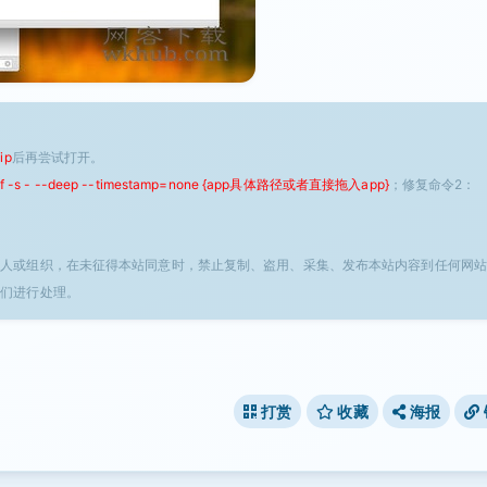
ip
后再尝试打开。
 -f -s - --deep --timestamp=none {app具体路径或者直接拖入app}
；修复命令2：
个人或组织，在未征得本站同意时，禁止复制、盗用、采集、发布本站内容到任何网站
我们进行处理。
打赏
收藏
海报