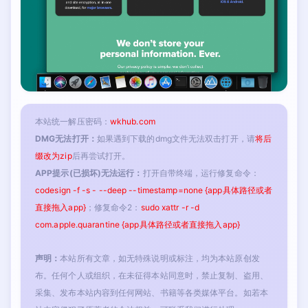
本站统一解压密码：
wkhub.com
DMG无法打开：
如果遇到下载的dmg文件无法双击打开，请
将后
缀改为zip
后再尝试打开。
APP提示(已损坏)无法运行：
打开自带终端，运行修复命令：
codesign -f -s - --deep --timestamp=none {app具体路径或者
直接拖入app}
；修复命令2：
sudo xattr -r -d
com.apple.quarantine {app具体路径或者直接拖入app}
声明：
本站所有文章，如无特殊说明或标注，均为本站原创发
布。任何个人或组织，在未征得本站同意时，禁止复制、盗用、
采集、发布本站内容到任何网站、书籍等各类媒体平台。如若本