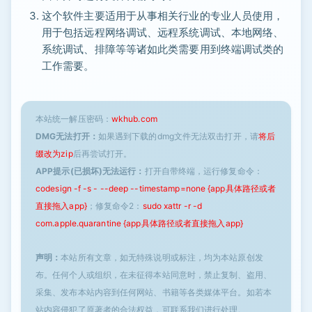
这个软件主要适用于从事相关行业的专业人员使用，
用于包括远程网络调试、远程系统调试、本地网络、
系统调试、排障等等诸如此类需要用到终端调试类的
工作需要。
本站统一解压密码：
wkhub.com
DMG无法打开：
如果遇到下载的dmg文件无法双击打开，请
将后
缀改为zip
后再尝试打开。
APP提示(已损坏)无法运行：
打开自带终端，运行修复命令：
codesign -f -s - --deep --timestamp=none {app具体路径或者
直接拖入app}
；修复命令2：
sudo xattr -r -d
com.apple.quarantine {app具体路径或者直接拖入app}
声明：
本站所有文章，如无特殊说明或标注，均为本站原创发
布。任何个人或组织，在未征得本站同意时，禁止复制、盗用、
采集、发布本站内容到任何网站、书籍等各类媒体平台。如若本
站内容侵犯了原著者的合法权益，可联系我们进行处理。