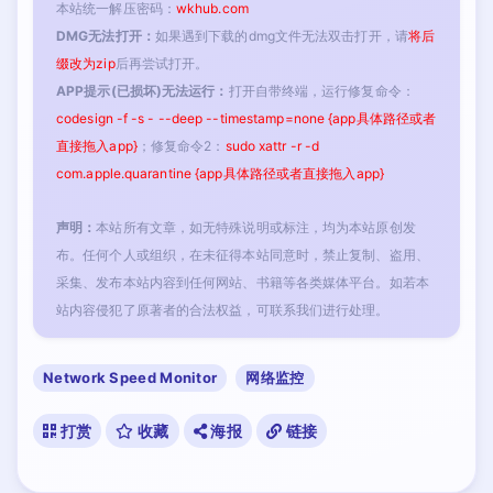
本站统一解压密码：
wkhub.com
DMG无法打开：
如果遇到下载的dmg文件无法双击打开，请
将后
缀改为zip
后再尝试打开。
APP提示(已损坏)无法运行：
打开自带终端，运行修复命令：
codesign -f -s - --deep --timestamp=none {app具体路径或者
直接拖入app}
；修复命令2：
sudo xattr -r -d
com.apple.quarantine {app具体路径或者直接拖入app}
声明：
本站所有文章，如无特殊说明或标注，均为本站原创发
布。任何个人或组织，在未征得本站同意时，禁止复制、盗用、
采集、发布本站内容到任何网站、书籍等各类媒体平台。如若本
站内容侵犯了原著者的合法权益，可联系我们进行处理。
Network Speed Monitor
网络监控
打赏
收藏
海报
链接