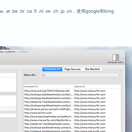
t .be .br .ca .fi .nl .se .ch .jp .cn，使用google和bing