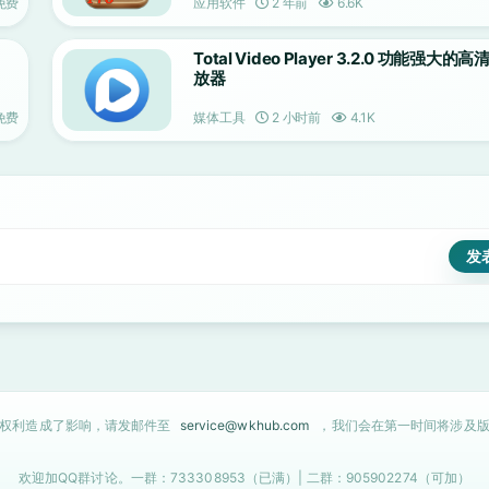
免费
应用软件
2 年前
6.6K
Total Video Player 3.2.0 功能强大的
放器
免费
媒体工具
2 小时前
4.1K
的权利造成了影响，请发邮件至
service@wkhub.com
，我们会在第一时间将涉及版
欢迎加QQ群讨论。一群：733308953（已满）| 二群：905902274（可加）