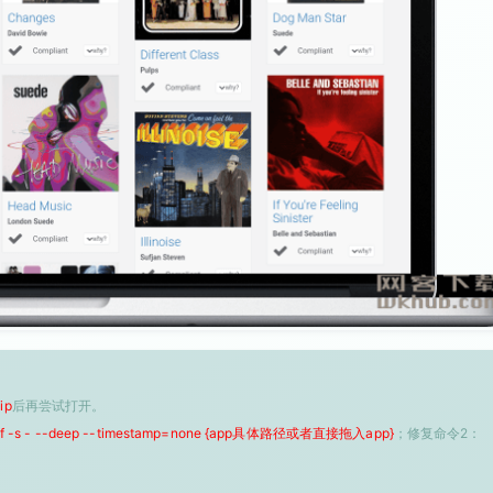
ip
后再尝试打开。
 -f -s - --deep --timestamp=none {app具体路径或者直接拖入app}
；修复命令2：