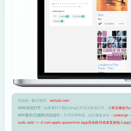
本站统一解压密码：
wkhub.com
DMG无法打开：
如果遇到下载的dmg文件无法双击打开，请
将后缀改为z
APP提示(已损坏)无法运行：
打开自带终端，运行修复命令：
codesign
sudo xattr -r -d com.apple.quarantine {app具体路径或者直接拖入app}