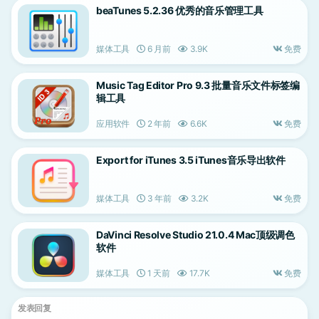
beaTunes 5.2.36 优秀的音乐管理工具
媒体工具
6 月前
3.9K
免费
Music Tag Editor Pro 9.3 批量音乐文件标签编
辑工具
应用软件
2 年前
6.6K
免费
Export for iTunes 3.5 iTunes音乐导出软件
媒体工具
3 年前
3.2K
免费
DaVinci Resolve Studio 21.0.4 Mac顶级调色
软件
媒体工具
1 天前
17.7K
免费
发表回复