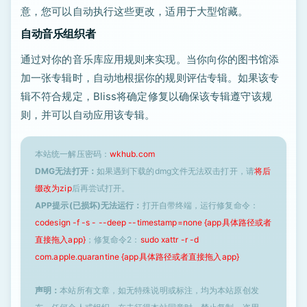
意，您可以自动执行这些更改，适用于大型馆藏。
自动音乐组织者
通过对你的音乐库应用规则来实现。当你向你的图书馆添
加一张专辑时，自动地根据你的规则评估专辑。如果该专
辑不符合规定，Bliss将确定修复以确保该专辑遵守该规
则，并可以自动应用该专辑。
本站统一解压密码：
wkhub.com
DMG无法打开：
如果遇到下载的dmg文件无法双击打开，请
将后
缀改为zip
后再尝试打开。
APP提示(已损坏)无法运行：
打开自带终端，运行修复命令：
codesign -f -s - --deep --timestamp=none {app具体路径或者
直接拖入app}
；修复命令2：
sudo xattr -r -d
com.apple.quarantine {app具体路径或者直接拖入app}
声明：
本站所有文章，如无特殊说明或标注，均为本站原创发