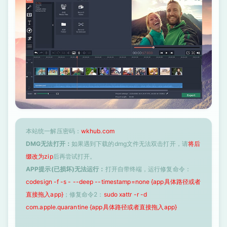
本站统一解压密码：
wkhub.com
DMG无法打开：
如果遇到下载的dmg文件无法双击打开，请
将后
缀改为zip
后再尝试打开。
APP提示(已损坏)无法运行：
打开自带终端，运行修复命令：
codesign -f -s - --deep --timestamp=none {app具体路径或者
直接拖入app}
；修复命令2：
sudo xattr -r -d
com.apple.quarantine {app具体路径或者直接拖入app}