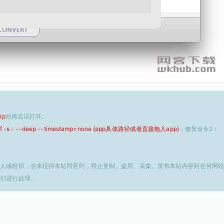
ip
后再尝试打开。
 -f -s - --deep --timestamp=none {app具体路径或者直接拖入app}
；修复命令2：
个人或组织，在未征得本站同意时，禁止复制、盗用、采集、发布本站内容到任何网站
我们进行处理。