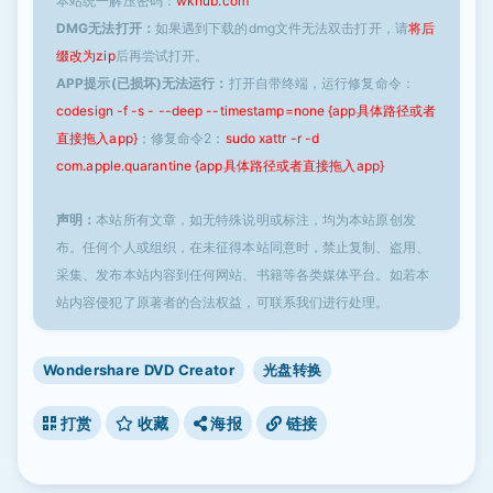
本站统一解压密码：
wkhub.com
DMG无法打开：
如果遇到下载的dmg文件无法双击打开，请
将后
缀改为zip
后再尝试打开。
APP提示(已损坏)无法运行：
打开自带终端，运行修复命令：
codesign -f -s - --deep --timestamp=none {app具体路径或者
直接拖入app}
；修复命令2：
sudo xattr -r -d
com.apple.quarantine {app具体路径或者直接拖入app}
声明：
本站所有文章，如无特殊说明或标注，均为本站原创发
布。任何个人或组织，在未征得本站同意时，禁止复制、盗用、
采集、发布本站内容到任何网站、书籍等各类媒体平台。如若本
站内容侵犯了原著者的合法权益，可联系我们进行处理。
Wondershare DVD Creator
光盘转换
打赏
收藏
海报
链接