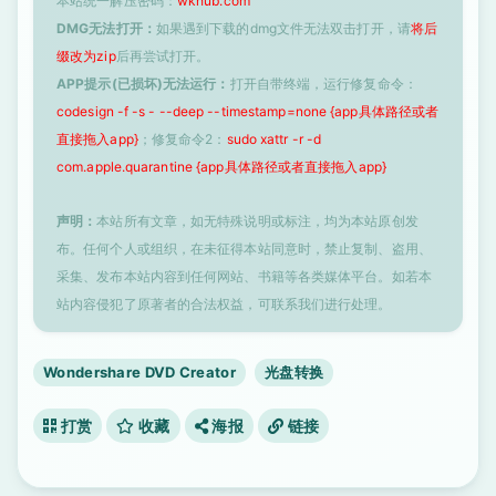
本站统一解压密码：
wkhub.com
DMG无法打开：
如果遇到下载的dmg文件无法双击打开，请
将后
缀改为zip
后再尝试打开。
APP提示(已损坏)无法运行：
打开自带终端，运行修复命令：
codesign -f -s - --deep --timestamp=none {app具体路径或者
直接拖入app}
；修复命令2：
sudo xattr -r -d
com.apple.quarantine {app具体路径或者直接拖入app}
声明：
本站所有文章，如无特殊说明或标注，均为本站原创发
布。任何个人或组织，在未征得本站同意时，禁止复制、盗用、
采集、发布本站内容到任何网站、书籍等各类媒体平台。如若本
站内容侵犯了原著者的合法权益，可联系我们进行处理。
Wondershare DVD Creator
光盘转换
打赏
收藏
海报
链接