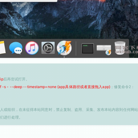
ip
后再尝试打开。
 -f -s - --deep --timestamp=none {app具体路径或者直接拖入app}
；修复命令2：
个人或组织，在未征得本站同意时，禁止复制、盗用、采集、发布本站内容到任何网站
我们进行处理。