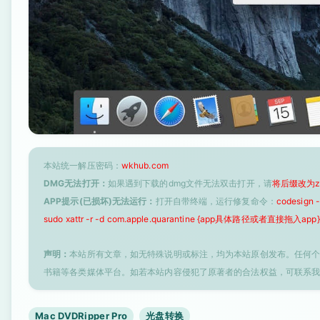
本站统一解压密码：
wkhub.com
DMG无法打开：
如果遇到下载的dmg文件无法双击打开，请
将后缀改为z
APP提示(已损坏)无法运行：
打开自带终端，运行修复命令：
codesign
sudo xattr -r -d com.apple.quarantine {app具体路径或者直接拖入app}
声明：
本站所有文章，如无特殊说明或标注，均为本站原创发布。任何
书籍等各类媒体平台。如若本站内容侵犯了原著者的合法权益，可联系
Mac DVDRipper Pro
光盘转换