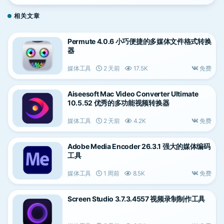
相关文章
Permute 4.0.6 小巧便捷的多媒体文件格式转换
器
媒体工具
2 天前
17.5K
免费
Aiseesoft Mac Video Converter Ultimate
10.5.52 优秀的多功能视频转换器
媒体工具
2 天前
4.2K
免费
Adobe Media Encoder 26.3.1 强大的媒体编码
工具
媒体工具
1 周前
8.5K
免费
Screen Studio 3.7.3.4557 视频录制制作工具