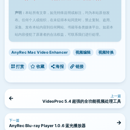
声明：
本站所有文章，如无特殊说明或标注，均为本站原创发
布。任何个人或组织，在未征得本站同意时，禁止复制、盗用、
采集、发布本站内容到任何网站、书籍等各类媒体平台。如若本
站内容侵犯了原著者的合法权益，可联系我们进行处理。
AnyRec Mac Video Enhancer
视频编辑
视频转换
打赏
收藏
海报
链接
上一篇
VideoProc 5.4 超强的全功能视频处理工具
下一篇
AnyRec Blu-ray Player 1.0.6 蓝光播放器