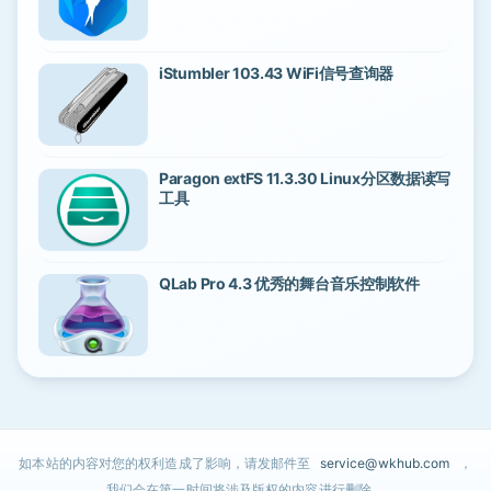
iStumbler 103.43 WiFi信号查询器
Paragon extFS 11.3.30 Linux分区数据读写
工具
QLab Pro 4.3 优秀的舞台音乐控制软件
如本站的内容对您的权利造成了影响，请发邮件至
service@wkhub.com
，
我们会在第一时间将涉及版权的内容进行删除。