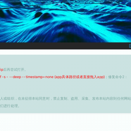
ip
后再尝试打开。
 -f -s - --deep --timestamp=none {app具体路径或者直接拖入app}
；修复命令2：
个人或组织，在未征得本站同意时，禁止复制、盗用、采集、发布本站内容到任何网站
我们进行处理。