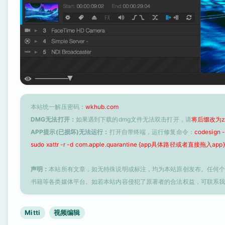
本站统一解压密码：
wkhub.com
DMG无法打开：
如果遇到下载的dmg文件无法双击打开，请
将后缀改为z
APP提示(已损坏)无法运行：
打开自带终端，运行修复命令：
codesign
sudo xattr -r -d com.apple.quarantine {app具体路径或者直接拖入app}
声明：
本站所有文章，如无特殊说明或标注，均为本站原创发布。任何
书籍等各类媒体平台。如若本站内容侵犯了原著者的合法权益，可联系
Mitti
视频编辑