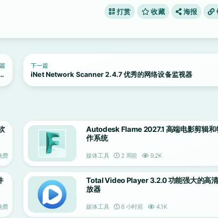
打赏
收藏
海报
篇
下一篇
的油
iNet Network Scanner 2.4.7 优秀的网络设备监视器
具
色软
Autodesk Flame 2027.1 高端电影剪
作系统
免费
媒体工具
2 周前
9.2K
件
Total Video Player 3.2.0 功能强大的
放器
免费
媒体工具
6 小时前
4.1K