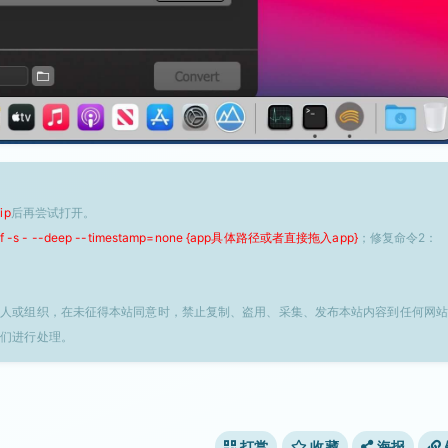
ip
后再尝试打开。
 -f -s - --deep --timestamp=none {app具体路径或者直接拖入app}
；修复命令2：
个人或组织，在未征得本站同意时，禁止复制、盗用、采集、发布本站内容到任何网站
我们进行处理。
打赏
收藏
海报