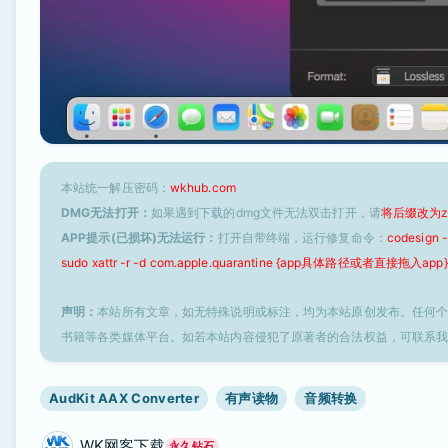
本站统一解压密码：
wkhub.com
DMG无法打开：
如果遇到下载的dmg文件无法双击打开，请
将后缀改为z
APP提示(已损坏)无法运行：
打开自带终端，运行修复命令：
codesign
sudo xattr -r -d com.apple.quarantine {app具体路径或者直接拖入app}
声明：
本站所有文章，如无特殊说明或标注，均为本站原创发布。任何
书籍等各类媒体平台。如若本站内容侵犯了原著者的合法权益，可联系
AudKit AAX Converter
有声读物
音频转换
WK网客下载
永久钻石