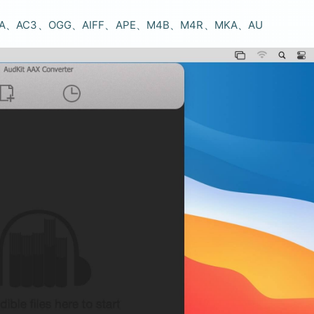
、AC3、OGG、AIFF、APE、M4B、M4R、MKA、AU